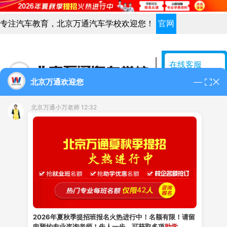
专注汽车教育，北京万通汽车学校欢迎您！
官网
在线客服
北京万通欢迎您
创业咨询
在线咨询
北京万通小万老师 12:32
学费咨询
网站首页
汽修专业
学校概况
学校新闻
网上报名
高端车实训大厅
电话咨询
发布日期：2025-04-24
信息来源：
北京万通汽
010-50981888
2026年夏秋季提招班报名火热进行中！名额有限！请留
电预约专业咨询老师！先人一步，可获取多项
助学